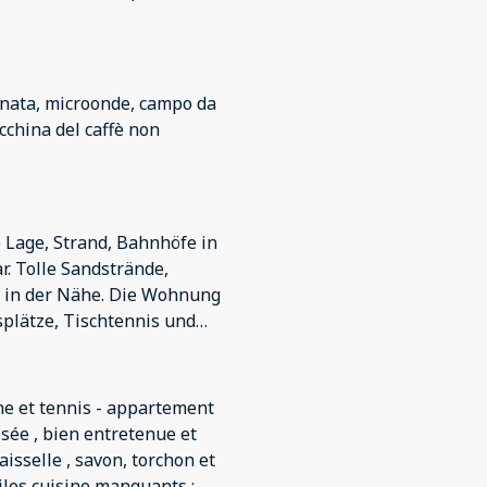
ionata, microonde, campo da
acchina del caffè non
e Lage, Strand, Bahnhöfe in
r. Tolle Sandstrände,
ähe. Die Wohnung
e sind willkommen.
ne et tennis - appartement
isée , bien entretenue et
 , savon, torchon et
siles cuisine manquants :