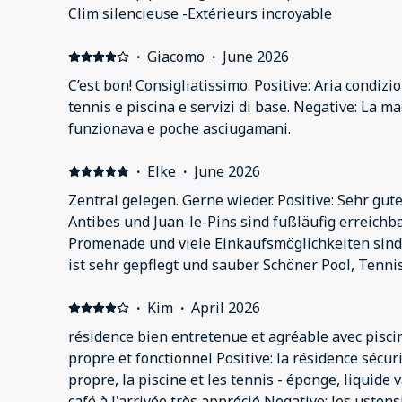
Clim silencieuse -Extérieurs incroyable
·
Giacomo
·
June 2026
C’est bon! Consigliatissimo. Positive: Aria condiz
tennis e piscina e servizi di base. Negative: La m
funzionava e poche asciugamani.
·
Elke
·
June 2026
Zentral gelegen. Gerne wieder. Positive: Sehr gut
Antibes und Juan-le-Pins sind fußläufig erreichba
Promenade und viele Einkaufsmöglichkeiten sind in der N
ist sehr gepflegt und sauber. Schöner Pool, Tennisplätze, Tischtennis und
Tischkicker sind 100 m entfernt. Hund
·
Kim
·
April 2026
résidence bien entretenue et agréable avec pisci
propre et fonctionnel Positive: la résidence sécur
propre, la piscine et les tennis - éponge, liquide vaisselle
café à l'arrivée très apprécié Negative: les usten