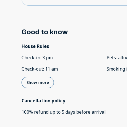
Good to know
House Rules
Check-in
:
3 pm
Pets
:
all
Check-out
:
11 am
Smoking 
Show more
Cancellation policy
100
%
refund
up to
5 days
before
arrival