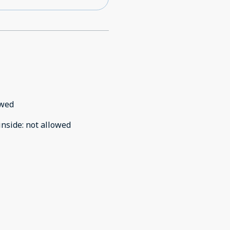
owed
inside
:
not allowed