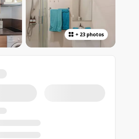
+
23 photos