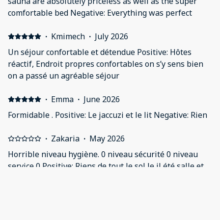
sauna are absolutely priceless as well as the super
comfortable bed Negative: Everything was perfect
·
Kmimech
·
July 2026
Un séjour confortable et détendue Positive: Hôtes
réactif, Endroit propres confortables on s’y sens bien
on a passé un agréable séjour
·
Emma
·
June 2026
Formidable . Positive: Le jaccuzi et le lit Negative: Rien
·
Zakaria
·
May 2026
Horrible niveau hygiène. 0 niveau sécurité 0 niveau
service 0 Positive: Riens de tout le sol le il été salle et
collant j’ai contacté la personne qui s’occupe de
l’appartement, il répond pas en plus tard de
l’appartement y a que de l’eau chaude tu peux même
pas te laver les mains dans la petite cuisinette la salle
·
Stephanie
·
May 2026