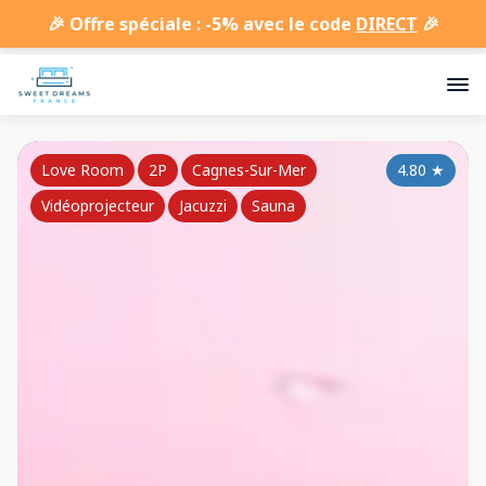
🎉 Offre spéciale : -5% avec le code
DIRECT
🎉
Love Room
2P
Cagnes-Sur-Mer
4.80
★
Vidéoprojecteur
Jacuzzi
Sauna