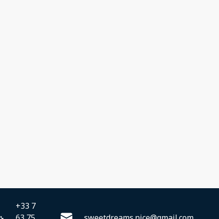
+33 7
63 75
sweetdreams.nice@gmail.com