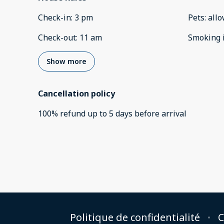
Check-in
:
3 pm
Pets
:
all
Check-out
:
11 am
Smoking 
Show more
Cancellation policy
100
%
refund
up to
5 days
before
arrival
Politique de confidentialité
C