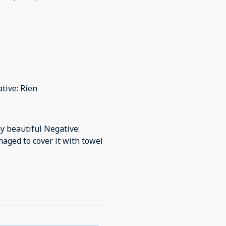
ative: Rien
ay beautiful Negative:
naged to cover it with towel