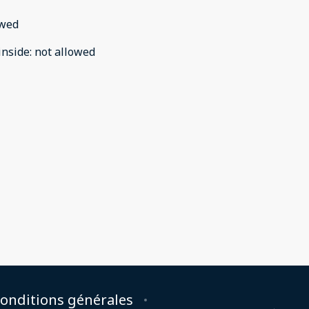
owed
inside
:
not allowed
onditions générales