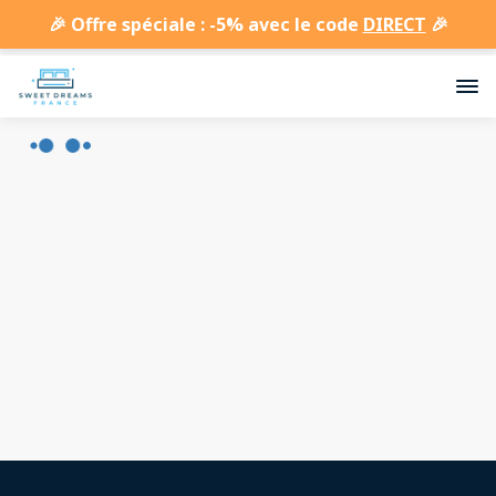
🎉 Offre spéciale : -5% avec le code
DIRECT
🎉